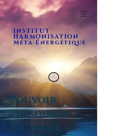
INSTITUT
HARMONISATION
Méta-Énergétique
Pouvoir
Personnel
Incarnée