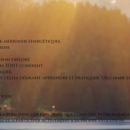
s, méridiens énergétiques,
shens
enfin exploré
un TOUT cohérent
iques,
et celles désirant apprendre et pratiquer "l'Alchimie é
tique
" !
 la personne qui s'instruit, qui consulte, pour harmoni
agée à participer activement à sa propre évolution.