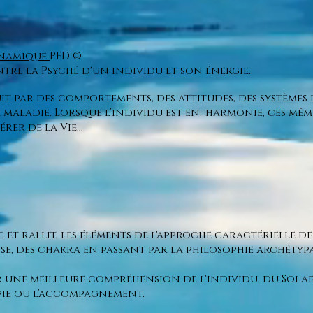
ynamique
PED ©
ntre la Psyché d'un individu et son énergie.
it par des comportements, des attitudes, des systèmes d
a maladie. Lorsque l’individu est en harmonie, ces mê
rer de la Vie...
et rallit, les éléments de l'approche caractérielle de R
se, des chakra en passant par la philosophie archétypal
r une meilleure compréhension de l'individu, du Soi a
apie ou l’accompagnement.