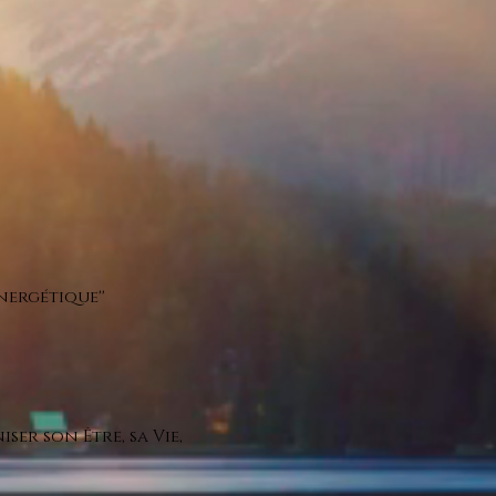
nergétique''
ser son Être, sa Vie,