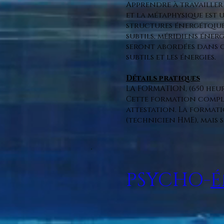
Apprendre à travailler
et la métaphysique est
structures énergétqiues
subtils, méridiens éner
seront abordées dans c
subtils et les énergies.
Détails pratiques
LA FORMATION, (650 heur
Cette formation complèt
attestation. La formati
(technicien HME), mais 
PSYCHO-
É