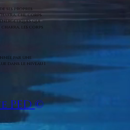
de ses propres
Chakra, chi, corps
 énergétiques qui
chakra, les corps
onnée par une
ue dans le niveau 1
ue PED
©