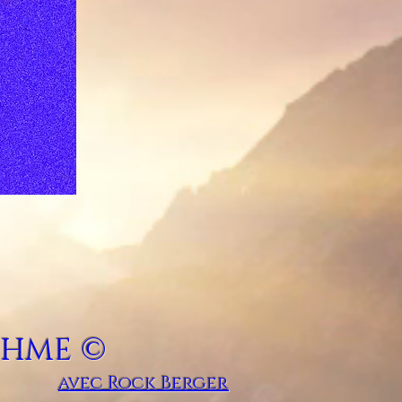
 HME ©
avec Rock Berger