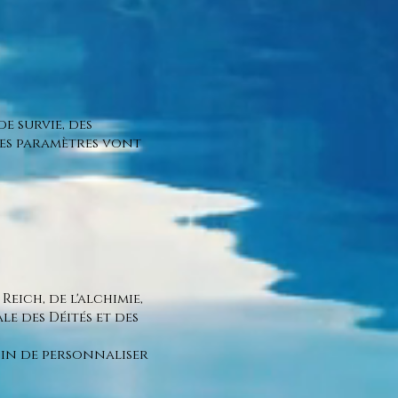
e survie, des
mes paramètres vont
eich, de l'alchimie,
e des Déités et des
fin de personnaliser