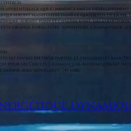
 l'énergie
 un apprentissage qui commence par le développement 
 qui seront manifestées dans le quotidien de la vie. 
gétiques, aura(s), yuan et cinabre sont des structures
ette grande formation; apprendre à harmoniser, les 
es)
e est divisée en trois parties, et chacune est sancti
on pour les Cercles Chamaniques Alchimiques est incl
se donne aussi séparément (45 hrs).
nergétique Dynamiq