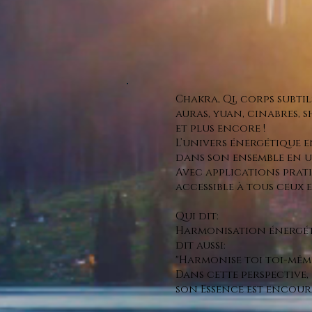
Chakra, Qi, corps subtil
auras, yuan, cinabres, 
et plus encore !
L’univers énergétique 
dans son ensemble en 
Avec applications prat
accessible à tous ceux 
Qui dit:
Harmonisation énergé
dit aussi:
"Harmonise toi toi-même
Dans cette perspective,
son Essence est encour