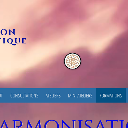
ION
tique
UT
CONSULTATIONS
ATELIERS
MINI ATELIERS
FORMATIONS
armonisat