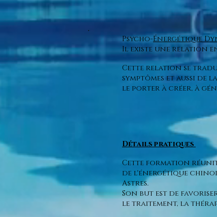
Psycho-
Énergétique D
Il existe une relation e
Cette relation se tradu
symptômes et aussi de l
le porter à créer, à géné
Détails pratiques
Cette formation réunit, 
de l'énergétique chinoi
Astres.
Son but est de favorise
le traitement, la thér